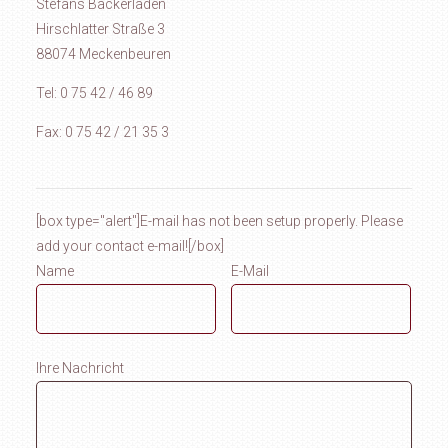
Stefans Bäckerladen
Hirschlatter Straße 3
88074 Meckenbeuren
Tel: 0 75 42 / 46 89
Fax: 0 75 42 / 21 35 3
[box type="alert"]E-mail has not been setup properly. Please
add your contact e-mail![/box]
Name
E-Mail
Ihre Nachricht